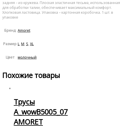
задняя – из кружева. Плоская эластичная тесьма, использованная
для обработки талии, обеспечивает максимальный комфорт.
Хлопковая ластовица. Упаковка – картонная коробочка. 1 шт. в
упаковке
Amoret
Бренд
L
,
M
,
S
,
XL
Размер
молочный
Цвет
Похожие товары
Трусы
A_wowB5005_07
AMORET