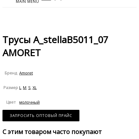
MAIN MENU
Трусы A_stellaB5011_07
AMORET
Amoret
Бренд
L
,
M
,
S
,
XL
Размер
молочный
Цвет
ЗАПРОСИТЬ ОПТОВЫЙ ПРАЙС
С этим товаром часто покупают