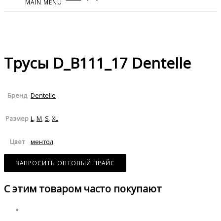
MAIN MENU
Трусы D_B111_17 Dentelle
Dentelle
Бренд
L
,
M
,
S
,
XL
Размер
ментол
Цвет
ЗАПРОСИТЬ ОПТОВЫЙ ПРАЙС
С этим товаром часто покупают