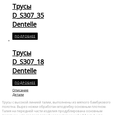
Трусы
D_S307_35
Dentelle
ПОДРОБНЕЕ
Трусы
D_S307_18
Dentelle
ПОДРОБНЕЕ
Описание
Детали
Трусы с высокой линией талии, выполнены из мягкого бамбукового
полотна. Вырез ножки обработан вподгибку основным плотном.
Талия на передней части изделия продублирована основным