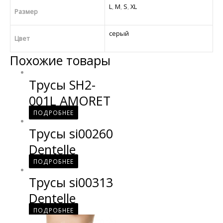
L
,
M
,
S
,
XL
Размер
серый
Цвет
Похожие товары
Трусы SH2-
001L AMORET
ПОДРОБНЕЕ
Трусы si00260
Dentelle
ПОДРОБНЕЕ
Трусы si00313
Dentelle
ПОДРОБНЕЕ