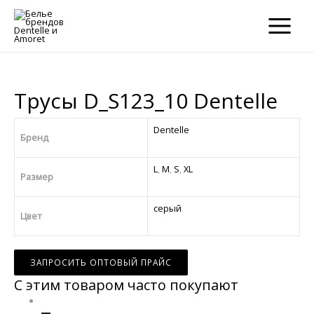
×
×
MAIN
MENU
Трусы D_S123_10 Dentelle
Dentelle
Бренд
L
,
M
,
S
,
XL
Размер
серый
Цвет
ЗАПРОСИТЬ ОПТОВЫЙ ПРАЙС
С этим товаром часто покупают