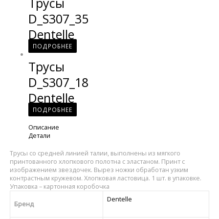
Трусы
D_S307_35
Dentelle
ПОДРОБНЕЕ
Трусы
D_S307_18
Dentelle
ПОДРОБНЕЕ
Описание
Детали
Трусы со средней линией талии, выполнены из мягкого
принтованного хлопкового полотна с эластаном. Принт с
изображением звездочек. Вырез ножки обработан узким
контрастным кружевом. Хлопковая ластовица. 1 шт. в упаковке.
Упаковка – картонная коробочка
Dentelle
Бренд