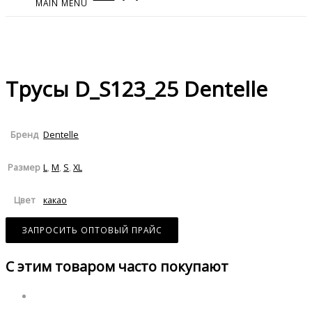
MAIN MENU
Трусы D_S123_25 Dentelle
Dentelle
Бренд
L
,
M
,
S
,
XL
Размер
какао
Цвет
ЗАПРОСИТЬ ОПТОВЫЙ ПРАЙС
С этим товаром часто покупают