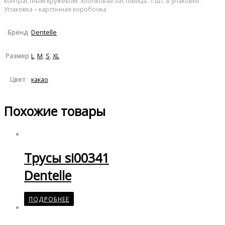
контрастным кружевом. Хлопковая ластовица. 1 шт. в упаковке.
Упаковка – картонная коробочка
Dentelle
Бренд
L
,
M
,
S
,
XL
Размер
какао
Цвет
Похожие товары
Трусы si00341
Dentelle
ПОДРОБНЕЕ