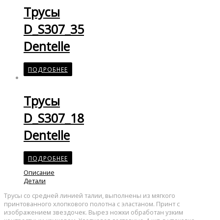
Трусы
D_S307_35
Dentelle
ПОДРОБНЕЕ
Трусы
D_S307_18
Dentelle
ПОДРОБНЕЕ
Описание
Детали
Трусы со средней линией талии, выполнены из мягкого
принтованного хлопкового полотна с эластаном. Принт с
изображением звездочек. Вырез ножки обработан узким