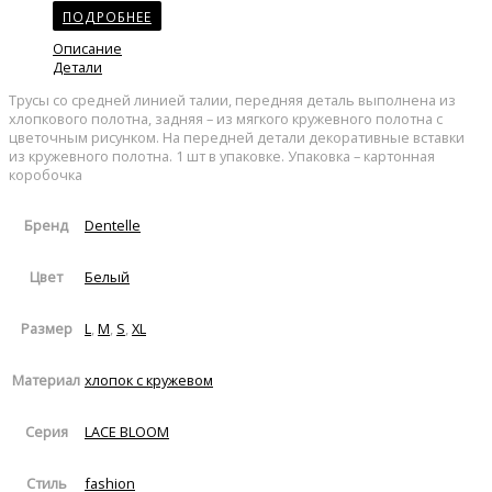
ПОДРОБНЕЕ
Описание
Детали
Трусы со средней линией талии, передняя деталь выполнена из
хлопкового полотна, задняя – из мягкого кружевного полотна с
цветочным рисунком. На передней детали декоративные вставки
из кружевного полотна. 1 шт в упаковке. Упаковка – картонная
коробочка
Dentelle
Бренд
Белый
Цвет
L
,
M
,
S
,
XL
Размер
хлопок с кружевом
Материал
LACE BLOOM
Серия
fashion
Стиль