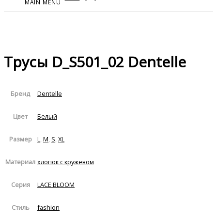
MAIN MENU
Трусы D_S501_02 Dentelle
Dentelle
Бренд
Белый
Цвет
L
,
M
,
S
,
XL
Размер
хлопок с кружевом
Материал
LACE BLOOM
Серия
fashion
Стиль