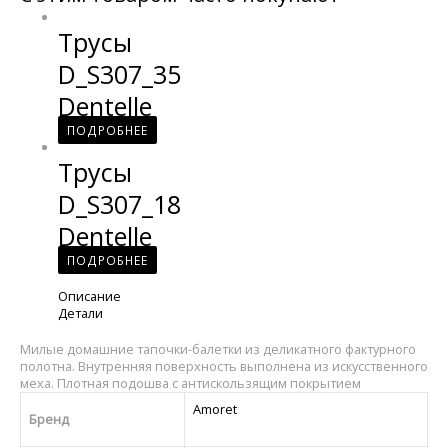
Трусы
D_S307_35
Dentelle
ПОДРОБНЕЕ
Трусы
D_S307_18
Dentelle
ПОДРОБНЕЕ
Описание
Детали
Милые домашние тапочки-балетки из деликатного фактурного
полотна. Внутренняя поверхность выполнена из искусственного
меха. Плотная подошва с антискользящим покрытием
Amoret
Бренд