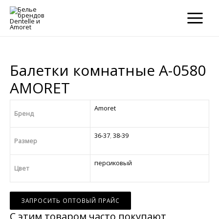
×
×
MAIN
MENU
Балетки комнатные A-0580
AMORET
Amoret
Бренд
36-37
,
38-39
Размер
персиковый
Цвет
ЗАПРОСИТЬ ОПТОВЫЙ ПРАЙС
С этим товаром часто покупают