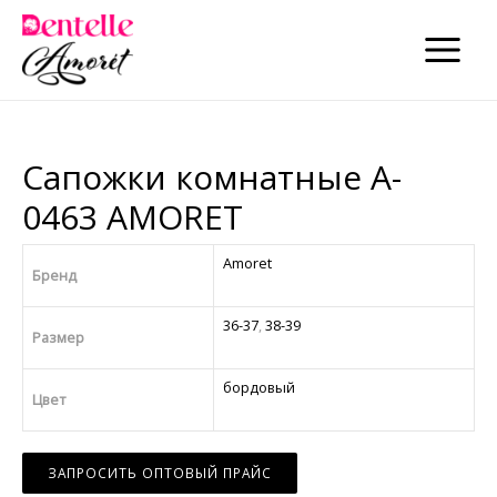
×
×
MAIN
MENU
Сапожки комнатные A-
0463 AMORET
Amoret
Бренд
36-37
,
38-39
Размер
бордовый
Цвет
ЗАПРОСИТЬ ОПТОВЫЙ ПРАЙС