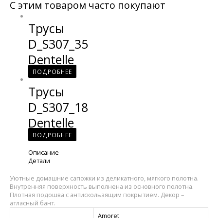
С этим товаром часто покупают
Трусы
D_S307_35
Dentelle
ПОДРОБНЕЕ
Трусы
D_S307_18
Dentelle
ПОДРОБНЕЕ
Описание
Детали
Уютные домашние сапожки из деликатного, мягкого полотна.
Внутренняя поверхность выполнена из основного полотна.
Плотная подошва с антискользящим покрытием. Декор –
атласный бант.
Amoret