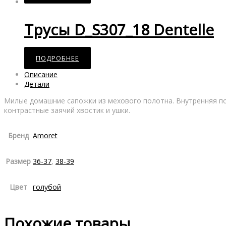
Трусы D_S307_18 Dentelle
ПОДРОБНЕЕ
Описание
Детали
Милые домашние сапожки из мехового полотна. Внутренняя по
контрастные заячий хвостик и ушки.
Бренд
Amoret
Размер
36-37
,
38-39
Цвет
голубой
Похожие товары