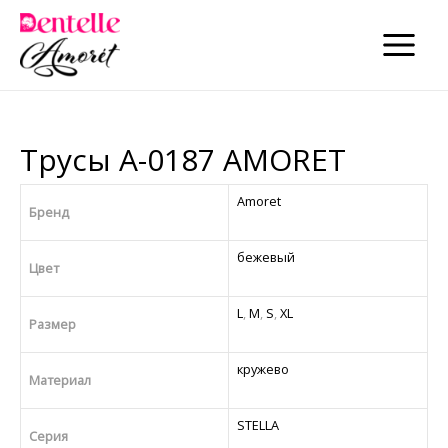
×
×
MAIN
MENU
Трусы A-0187 AMORET
Amoret
Бренд
бежевый
Цвет
L
,
M
,
S
,
XL
Размер
кружево
Материал
STELLA
Серия