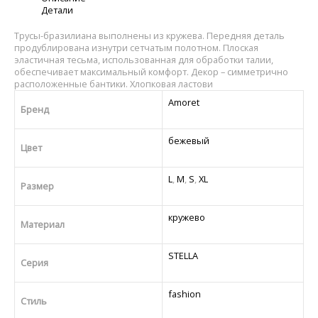
Детали
Трусы-бразилиана выполнены из кружева. Передняя деталь
продублирована изнутри сетчатым полотном. Плоская
эластичная тесьма, использованная для обработки талии,
обеспечивает максимальный комфорт. Декор – симметрично
расположенные бантики. Хлопковая ластови
Amoret
Бренд
бежевый
Цвет
L
,
M
,
S
,
XL
Размер
кружево
Материал
STELLA
Серия
fashion
Стиль