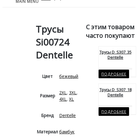
MAIN MENU
С этим товаром
Трусы
часто покупают
Si00724
Dentelle
Трусы D_S307_35
Dentelle
ПОДРОБНЕЕ
Цвет
бежевый
Трусы D_S307_18
2XL
,
3XL
,
Dentelle
Размер
4XL
,
XL
ПОДРОБНЕЕ
Бренд
Dentelle
Материал
бамбук