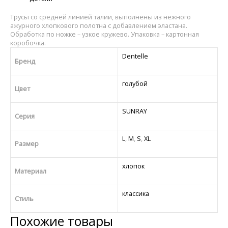
Трусы со средней линией талии, выполнены из нежного
ажурного хлопкового полотна с добавлением эластана.
Обработка по ножке – узкое кружево. Упаковка – картонная
коробочка.
Dentelle
Бренд
голубой
Цвет
SUNRAY
Серия
L
,
M
,
S
,
XL
Размер
хлопок
Материал
классика
Стиль
Похожие товары