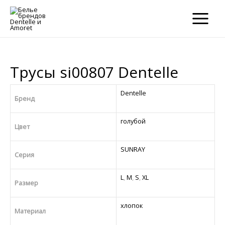
×
×
MAIN
MENU
Трусы si00807 Dentelle
Dentelle
Бренд
голубой
Цвет
SUNRAY
Серия
L
,
M
,
S
,
XL
Размер
хлопок
Материал