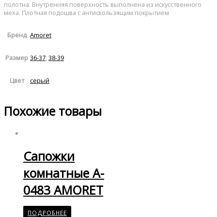
полотна. Внутренняя поверхность выполнена из искусственного
меха. Плотная подошва с антискользящим покрытием
Amoret
Бренд
36-37
,
38-39
Размер
серый
Цвет
Похожие товары
Сапожки
комнатные A-
0483 AMORET
ПОДРОБНЕЕ