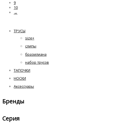
9
10
→
ТРУСЫ
size+
слипы
бразилиана
набор трусов
ТАПОЧКИ
НОСКИ
Аксессуары
Бренды
Серия