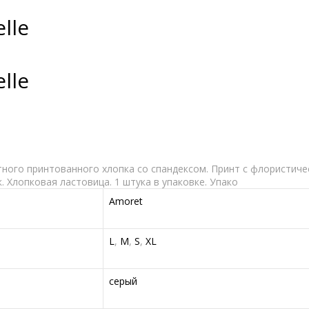
lle
lle
атного принтованного хлопка со спандексом. Принт с флористич
 Хлопковая ластовица. 1 штука в упаковке. Упако
Amoret
L
,
M
,
S
,
XL
серый