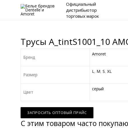
Официальный
дистрибьютор
торговых марок
Трусы A_tintS1001_10 A
Amoret
Бренд
L
,
M
,
S
,
XL
Размер
серый
Цвет
ЗАПРОСИТЬ ОПТОВЫЙ ПРАЙС
С этим товаром часто покупа