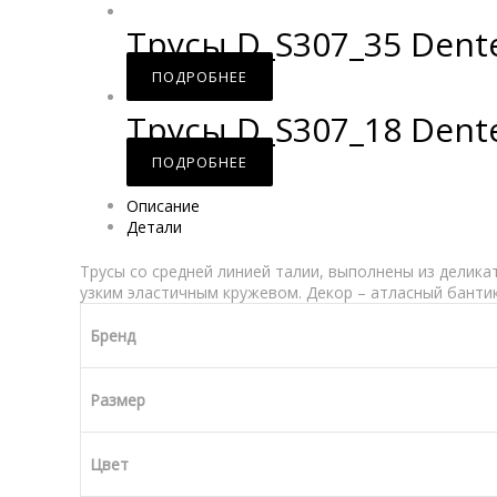
Трусы D_S307_35 Dente
ПОДРОБНЕЕ
Трусы D_S307_18 Dente
ПОДРОБНЕЕ
Описание
Детали
Трусы со средней линией талии, выполнены из делик
узким эластичным кружевом. Декор – атласный бантик.
Бренд
Размер
Цвет