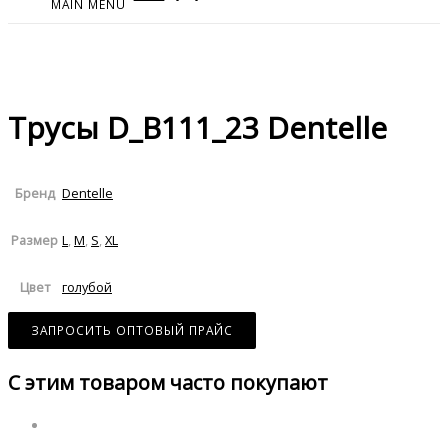
MAIN MENU
Трусы D_B111_23 Dentelle
Dentelle
Бренд
L
,
M
,
S
,
XL
Размер
голубой
Цвет
ЗАПРОСИТЬ ОПТОВЫЙ ПРАЙС
С этим товаром часто покупают