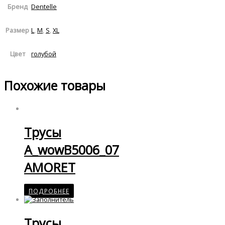
Dentelle
Бренд
L
,
M
,
S
,
XL
Размер
голубой
Цвет
Похожие товары
Трусы
A_wowB5006_07
AMORET
ПОДРОБНЕЕ
Трусы