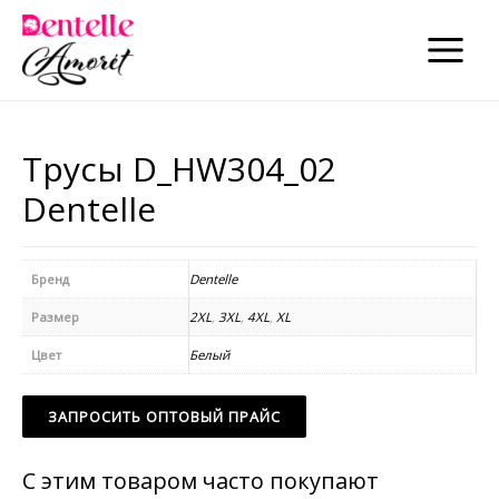
×
×
MAIN
MENU
Трусы D_HW304_02
Dentelle
Бренд
Dentelle
Размер
2XL
,
3XL
,
4XL
,
XL
Цвет
Белый
ЗАПРОСИТЬ ОПТОВЫЙ ПРАЙС
С этим товаром часто покупают