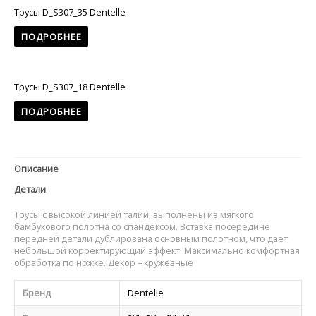
Трусы D_S307_35 Dentelle
ПОДРОБНЕЕ
Трусы D_S307_18 Dentelle
ПОДРОБНЕЕ
Описание
Детали
Трусы с высокой линией талии, выполнены из мягкого
бамбукового полотна со спандексом. Вставка посередине
передней детали дублирована основным полотном, что дает
небольшой корректирующий эффект. Максимально комфортная
обработка по ножке. Декор – кружевные
Бренд
Dentelle