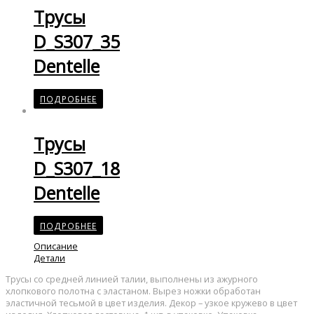
Трусы
D_S307_35
Dentelle
ПОДРОБНЕЕ
Трусы
D_S307_18
Dentelle
ПОДРОБНЕЕ
Описание
Детали
Трусы со средней линией талии, выполнены из ажурного
хлопкового полотна с эластаном. Вырез ножки обработан
эластичной тесьмой в цвет изделия. Декор – узкое кружево в цвет