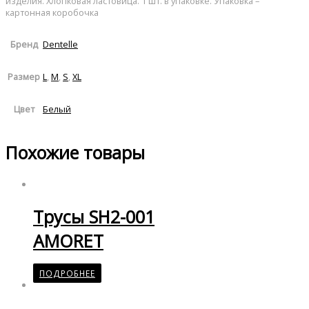
изделия. Хлопковая ластовица. 1 шт. в упаковке. Упаковка –
картонная коробочка
Dentelle
Бренд
L
,
M
,
S
,
XL
Размер
Белый
Цвет
Похожие товары
Трусы SH2-001
AMORET
ПОДРОБНЕЕ