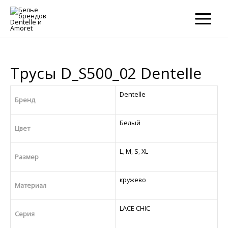
×
×
MAIN
MENU
Трусы D_S500_02 Dentelle
Dentelle
Бренд
Белый
Цвет
L
,
M
,
S
,
XL
Размер
кружево
Материал
LACE CHIC
Серия