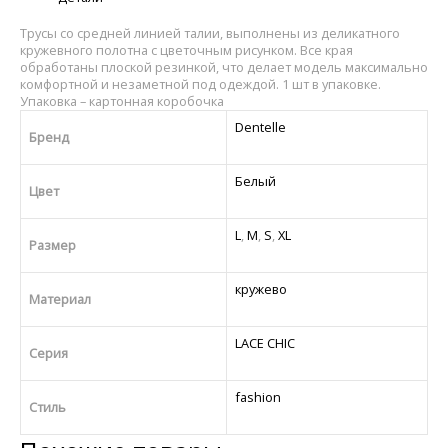
Трусы со средней линией талии, выполнены из деликатного
кружевного полотна с цветочным рисунком. Все края
обработаны плоской резинкой, что делает модель максимально
комфортной и незаметной под одеждой. 1 шт в упаковке.
Упаковка – картонная коробочка
Dentelle
Бренд
Белый
Цвет
L
,
M
,
S
,
XL
Размер
кружево
Материал
LACE CHIC
Серия
fashion
Стиль