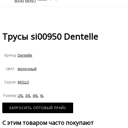
MAIN MENU
Трусы si00950 Dentelle
Dentelle
Бренд
молочный
Цвет
MOLLY
Серия
2XL
,
3XL
,
4XL
,
XL
Размер
ЗАПРОСИТЬ ОПТОВЫЙ ПРАЙС
С этим товаром часто покупают