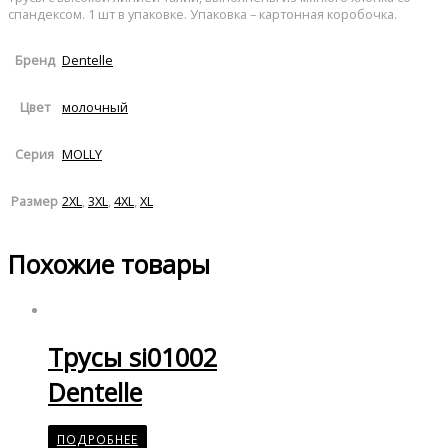
спандексом. 1 шт в упаковке. Упаковка – картонная коробочка.
Dentelle
Бренд
молочный
Цвет
MOLLY
Серия
2XL
,
3XL
,
4XL
,
XL
Размер
Похожие товары
Трусы si01002
Dentelle
ПОДРОБНЕЕ