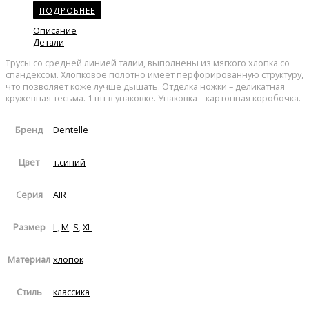
ПОДРОБНЕЕ
Описание
Детали
Трусы со средней линией талии, выполнены из мягкого хлопка со
спандексом. Хлопковое полотно имеет перфорированную структуру,
что позволяет коже лучше дышать. Отделка ножки – деликатная
кружевная тесьма. 1 шт в упаковке. Упаковка – картонная коробочка.
Dentelle
Бренд
т.синий
Цвет
AIR
Серия
L
,
M
,
S
,
XL
Размер
хлопок
Материал
классика
Стиль