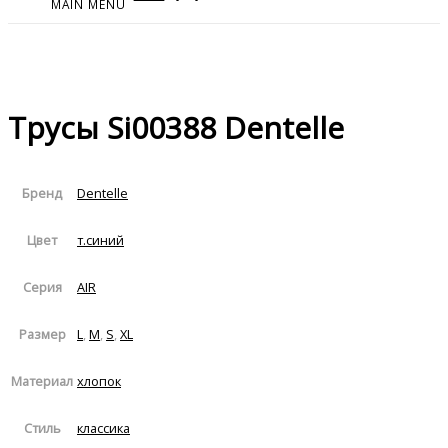
MAIN MENU
Трусы Si00388 Dentelle
Dentelle
Бренд
т.синий
Цвет
AIR
Серия
L
,
M
,
S
,
XL
Размер
хлопок
Материал
классика
Стиль