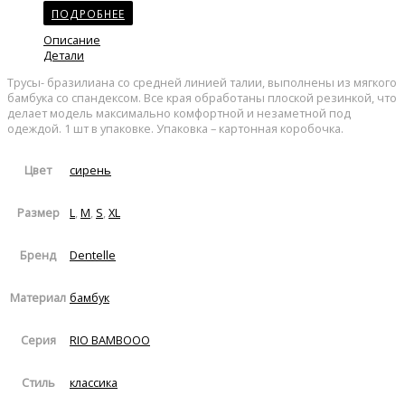
ПОДРОБНЕЕ
Описание
Детали
Трусы- бразилиана со средней линией талии, выполнены из мягкого
бамбука со спандексом. Все края обработаны плоской резинкой, что
делает модель максимально комфортной и незаметной под
одеждой. 1 шт в упаковке. Упаковка – картонная коробочка.
сирень
Цвет
L
,
M
,
S
,
XL
Размер
Dentelle
Бренд
бамбук
Материал
RIO BAMBOOO
Серия
классика
Стиль