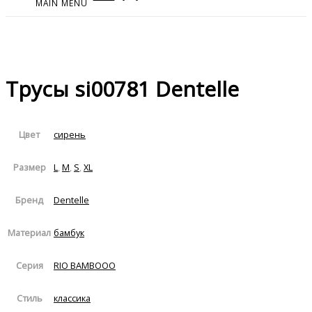
MAIN MENU
Трусы si00781 Dentelle
сирень
Цвет
L
,
M
,
S
,
XL
Размер
Dentelle
Бренд
бамбук
Материал
RIO BAMBOOO
Серия
классика
Стиль